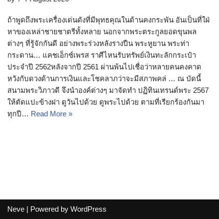
ถ้าพูดถึงพระเครื่องเด่นดังที่มีพุทธคุณในด้านคงกระพัน อันเป็นที่ใฝ่
หาของเหล่าชายชาตรีทั้งหลาย นอกจากพระตระกูลยอดขุนพล
ต่างๆ ที่รู้จักกันดี อย่างพระร่วงหลังรางปืน พระหูยาน พระท่า
กระดาน… แคชเอ็กซ์เพรส ราศีไหนรับทรัพย์เงินทะลักกระเป๋า
ประจำปี 2562หลังจากปี 2561 ผ่านพ้นไปเชื่อว่าหลายคนคงคาด
หวังกับดวงด้านการเงินและโชคลาภว่าจะมีสภาพคล่ … ณ บัดนี้
สนามพระวิภาวดี จึงนำองค์ต่างๆ มาจัดทำ ปฏิทินเทรนด์พระ 2567
ให้ตัดแปะข้างฝา ดูวันไปด้วย ดูพระไปด้วย ตามที่เรียกร้องกันมา
ทุกปี…
Read More »
Neve
| Powered by
WordPress