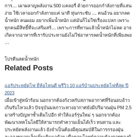
การ… เผาผลาญพลังงาน 500 แคลอรี่ ด้วยการออกกำลังกายที่แสน
ง่าย ใช้เวลาออกกำลังกายแค่ นาที หุ่นกระชับ … คนอ้วน อยากลด
น้ำหนัก คนผอม อยากเพิ่มน้ำหนัก แต่มันก็ไม่ใช่เรื่องแปลก เพราะ
ทุกคนมีสิทธิ์ที่จะเสริมสร้… เพราะการที่ทานแล้วน้ำหนักไม่ลด อาจ
เกิดจากอาหารที่เรารับประทานยังไม่ใช่อาหารลดน้ำหนักที่เพียงพอ
…
โปรตีนลดน้ำหนัก
Related Posts
แอร์ประหยัดไฟ ยี่ห้อไหนดี พรีวิว 10 แอร์บ้านประหยัดไฟที่สุด ปี
2023
เมื่อเข้าสู่หน้าร้อน นอกจากต้องกังวลกับสภาพอากาศที่ร้อนอบอ้าว
เกินรับไหวแล้ว ปัจจุบันมลภาวะทางอากาศยังมีปริมาณฝุ่น PM 2.5
มาสร้างปัญหาซ้ำเติมไปอีก ทำให้แอร์รุ่นใหม่ ๆ นอกจากต้อง
พัฒนาเทคโนโลยีให้สามารถทำความเย็นได้เร็ว ทนทาน และ
ประหยัดพลังงานแล้ว ยังจำเป็นต้องมีคุณสมบัติในการกรองฝุ่น
ละอองขนาดเล็กเพิ่มเติมมาด้วย เพื่อตอบโจทย์ความต้องการของผู้